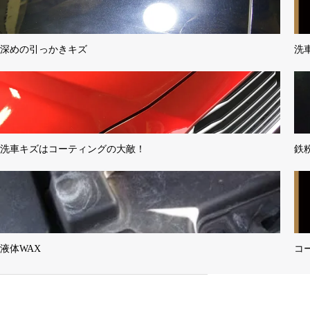
深めの引っかきキズ
洗
洗車キズはコーティングの大敵！
鉄
液体WAX
コ