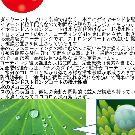
「ダイヤモンド」という名前ではなく、本当にダイヤモンドを
ダイヤモンド粒子配合なので強固な被膜を形成しボディをしっ
ダイヤモンドストロングコートは水を寄せ付けない「超撥水性
ストロングコートの磨き、コーティング剤を更に進化させ、磨き
する最高級のコーティングです。ストロングコートとの違いは
で、被膜の固さを向上させていたます。
従来のガラスコーティングの様にむやみに硬い被膜に多く見ら
より被膜硬度を6H～7Hに安定させる事により、最近の比較的
すので、高密着、高密度且つ柔軟な被膜を定着させます。
● コーティング被膜強度が大幅に向上。完全無機（炭素を含ま
● 完全硬化後からは、4ナノのダイヤモンド粒子がコーティン
い、水分がコロコロと転がり落ちる様な滑水被膜が形成されま
● 防汚効果向上、油汚れが簡単に取れる汚れを水洗いで簡単に
ダイヤモンドストロングコートの撥水性能
撥水のメカニズム
ハスの葉の表面は、微細の突起が周期的に並んだ構造を持って
り、水滴となってコロコロと流れ落ちます。