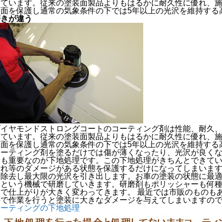
っています。従来の塗装面製品よりもはるかに耐久性に優れ、
装面を保護し通常の気象条件の下では5年以上の光沢を維持する
磨きが違う
ダイヤモンドストロングコートのコーティング剤は性能、耐久
っています。従来の塗装面製品よりもはるかに耐久性に優れ、
装面を保護し通常の気象条件の下では5年以上の光沢を維持する
コーティング剤を塗るだけでは傷が薄くなったり、光沢が良く
最も重要なのが下地処理です。この下地処理がきちんとできて
汚れ等のダメージがある状態を保護するだけになってしまいます
磨除去し最大限の光沢を引き出します。お車の塗装の状態に最
ーという機械で研磨していきます。研磨剤もポリッシャーも何
験で仕上がりが大きく変わってきます。 最近では市販のものも
外で作業を行うと塗装に大きなダメージを与えてしまいますの
コーティングの下地処理