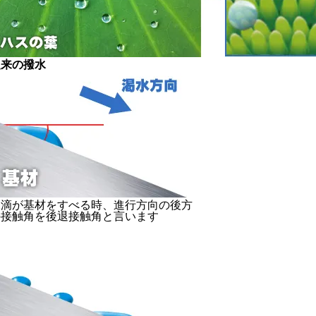
従来の撥水
水滴が基材をすべる時、進行方向の後方
の接触角を後退接触角と言います