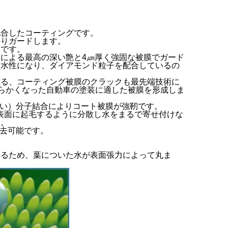
配合したコーティングです。
かりガードします。
」です。
による最高の深い艶と4㎛厚く強固な被膜でガード
撥水性になり、ダイアモンド粒子を配合しているの
れる、コーティング被膜のクラックも最先端技術に
柔らかくなった自動車の塗装に適した被膜を形成しま
ない）分子結合によりコート被膜が強靭です。
グ表面に起毛するように分散し水をまるで寄せ付けな
す。
除去可能です。
いるため、葉についた水が表面張力によって丸ま