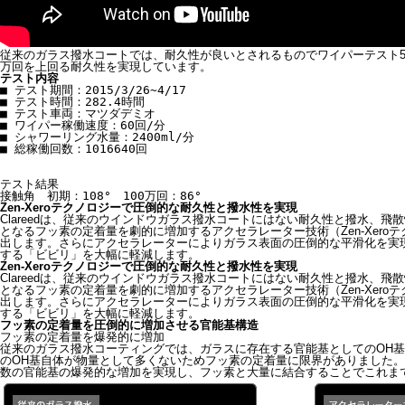
従来のガラス撥水コートでは、耐久性が良いとされるものでワイパーテスト50万回
万回を上回る耐久性を実現しています。
テスト内容
■ テスト期間：2015/3/26~4/17

■ テスト時間：282.4時間

■ テスト車両：マツダデミオ

■ ワイパー稼働速度：60回/分

■ シャワーリング水量：2400ml/分

■ 総稼働回数：1016640回

テスト結果

Zen-Xeroテクノロジーで圧倒的な耐久性と撥水性を実現
Clareedは、従来のウインドウガラス撥水コートにはない耐久性と撥水、
となるフッ素の定着量を劇的に増加するアクセラレーター技術（Zen-Xero
出します。さらにアクセラレーターによりガラス表面の圧倒的な平滑化を実
する「ビビリ」を大幅に軽減します。
Zen-Xeroテクノロジーで圧倒的な耐久性と撥水性を実現
Clareedは、従来のウインドウガラス撥水コートにはない耐久性と撥水、
となるフッ素の定着量を劇的に増加するアクセラレーター技術（Zen-Xero
出します。さらにアクセラレーターによりガラス表面の圧倒的な平滑化を実
する「ビビリ」を大幅に軽減します。
フッ素の定着量を圧倒的に増加させる官能基構造
フッ素の定着量を爆発的に増加
従来のガラス撥水コーティングでは、ガラスに存在する官能基としてのOH
のOH基自体が物量として多くないためフッ素の定着量に限界がありました
数の官能基の爆発的な増加を実現し、フッ素と大量に結合することでこれま