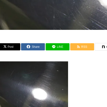
Post
Share
LINE
RSS