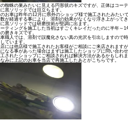
この蜘蛛の巣みたいに見える円形状のキズですが、正体はコー
特に黒ソリッドでは目立ちます。
このお車は昨年の12月に県外のショップ様で施工されたみたい
日数が経過する事により、溶剤の効果がなくなり浮き上がって
特に黒ソリッドでは研磨技術が堅調に出ます。
コーティングを施工した当初はすごくキレイだったのに半年～1
この磨きキズです。
洗車職人では、溶剤で誤魔化さない真の光沢を引出しますので
磨しています。
当店には他店様で施工されたお客様がご相談にご来店されます
気になる事があった場合はまずは施工したショップに問い合わ
施工されたショップにご相談されれば解決方法があるかもしれ
ちなみに上記のお車を当店で再施工したあとがこちらです。