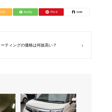
RSS
feedly
Pin it
note
コーティングの価格は何故高い？