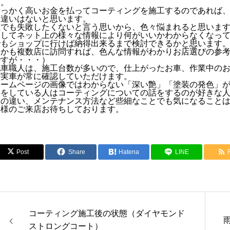
す。
せっかく高いお金を払ってコーティングを施工するのであれば
間違いはないと思います。
誰でも失敗したくないと言う思いから、色々悩まれると思いま
そしてネット上の様々な情報により何がいいかわからなくなっ
でもショップに行けば納得出来るまで検討できるかと思います
しかも複数店に訪問すれば、色んな情報がわかりお店選びの参
ですが・・・）
洗車職人は、施工台数が多いので、仕上がったお車、作業中の
の実車が常に確認していただけます。
ホームページの画像ではわからない「深い艶」「塗装の発色」
事をしている人はコーティングについての話をするのが好きな
理の違い、メンテナンス方法など些細なことでも気になること
皆様のご来店お待ちしております。
Post
Share
Hatena
LINE
コーティング施工後の状態（ダイヤモンド
ストロングコート）