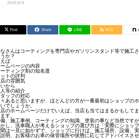
2018.02.8
Post
Share
LINE
RSS
みなさんはコーティングを専門店やガソリンスタンド等で施工
ょうか？
例えば
ホームページの内容
コーティング剤の知名度
ネットの評判
お店の雰囲気
近いから
知人等の紹介
スタッフの対応
等々あると思いますが、ほとんどの方が一番最初はショップの
ないでしょうか。
お店のホームページだけでいえば、当店も当てはまるかもして
います。
設備、施工事例、コーティングの知識、塗装の事など当然です
しかし、洗車職人が考えるショップの選び方は「実際にショッ
百聞は一見に如かずで、ショップに行けば、施工場所、設備、
の説明、お客様のお車の保管場所や状態に応じてアドバイスさ