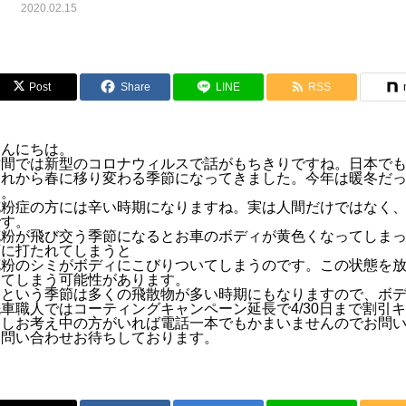
2020.02.15
Post
Share
LINE
RSS
こんにちは。
世間では新型のコロナウィルスで話がもちきりですね。日本で
これから春に移り変わる季節になってきました。今年は暖冬だ
す。
花粉症の方には辛い時期になりますね。実は人間だけではなく
です。
花粉が飛び交う季節になるとお車のボディが黄色くなってしま
雨に打たれてしまうと
花粉のシミがボディにこびりついてしまうのです。この状態を
ってしまう可能性があります。
春という季節は多くの飛散物が多い時期にもなりますので、ボ
洗車職人ではコーティングキャンペーン延長で4/30日まで割引
もしお考え中の方がいれば電話一本でもかまいませんのでお問
お問い合わせお待ちしております。