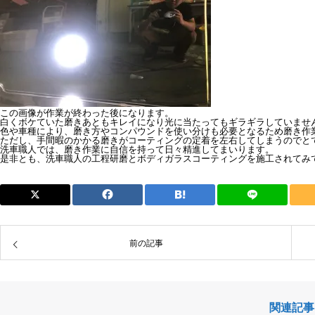
この画像が作業が終わった後になります。
白くボケていた磨きあともキレイになり光に当たってもギラギラしていませ
色や車種により、磨き方やコンパウンドを使い分けも必要となるため磨き作
ただし、手間暇のかかる磨きがコーティングの定着を左右してしまうのでと
洗車職人では、磨き作業に自信を持って日々精進してまいります。
是非とも、洗車職人の工程研磨とボディガラスコーティングを施工されてみ
前の記事
関連記事