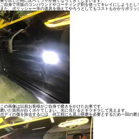
乗り出した時に比べてツヤが無くなってきてしまいます。
ご自身で市販のコンパウンドやコーティング剤を使ってキレイにしようとし
また、ポリッシャー等の道具を揃えてやろうとしてもコストもかかりポリッ
この画像は以前お客様がご自身で磨きをかけたお車です。
磨いた箇所が白くボケてしまい、光に当たるとギラギラして見えます。
ボディの傷を除去するには、何工程にも及ぶ研磨を必要とするため一回の磨