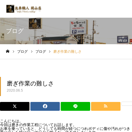
ブログ
ブログ
ブログ
磨ぎ作業の難しさ
ホーム
磨ぎ作業の難しさ
2020.06.5
こんにちは。
今回は磨きの作業工程についてお話します。
お車を乗っていると、どうしても時間が経つにつれボディに傷や汚れがつき