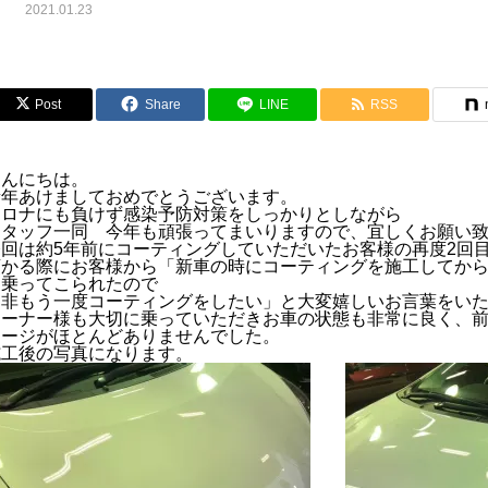
2021.01.23
Post
Share
LINE
RSS
こんにちは。
新年あけましておめでとうございます。
コロナにも負けず感染予防対策をしっかりとしながら
スタッフ一同 今年も頑張ってまいりますので、宜しくお願い
今回は約5年前にコーティングしていただいたお客様の再度2回
預かる際にお客様から「新車の時にコーティングを施工してから
に乗ってこられたので
是非もう一度コーティングをしたい」と大変嬉しいお言葉をい
オーナー様も大切に乗っていただきお車の状態も非常に良く、
メージがほとんどありませんでした。
施工後の写真になります。