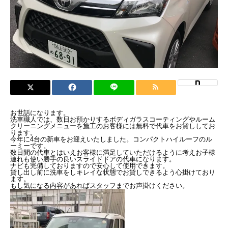
お世話になります。
洗車職人では、数日お預かりするボディガラスコーティングやルーム
クリーニングメニューを施工のお客様には無料で代車をお貸ししてお
ります。
今年に4台の新車をお迎えいたしました。コンパクトハイルーフのル
ーミーです。
数日間の代車とはいえお客様に満足していただけるように考えお子様
連れも使い勝手の良いスライドドアの代車になります。
ナビも完備しておりますので安心して使用できます。
貸し出し前に洗車をしキレイな状態でお貸しできるよう心掛けており
ます。
もし気になる内容があればスタッフまでお声掛けください。