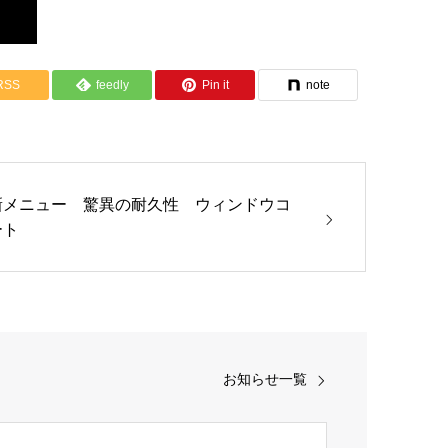
RSS
feedly
Pin it
note
新メニュー 驚異の耐久性 ウィンドウコ
ート
お知らせ一覧